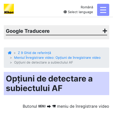
Română
toggl
Select language
Google Traducere
Z 9 Ghid de referință
Meniul Înregistrare video: Opțiuni de înregistrare video
Opțiuni de detectare a subiectului AF
Opțiuni de detectare a
subiectului AF
Butonul
meniu de înregistrare video
G
U
1