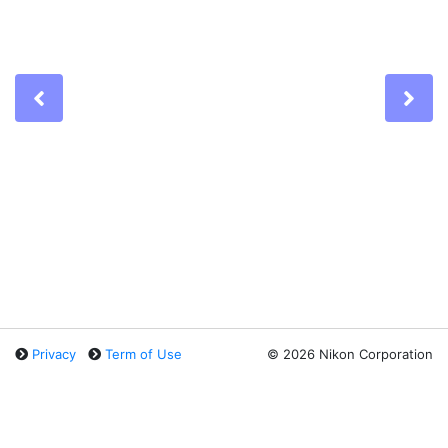
Previous
Ne
Privacy
Term of Use
©
2026 Nikon Corporation