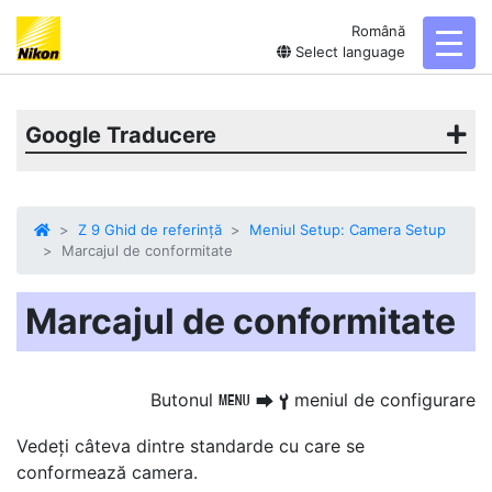
Română
toggl
Select language
Google Traducere
Z 9 Ghid de referință
Meniul Setup: Camera Setup
Marcajul de conformitate
Marcajul de conformitate
Butonul
meniul de configurare
G
U
B
Vedeți câteva dintre standarde
cu care se
conformează camera.