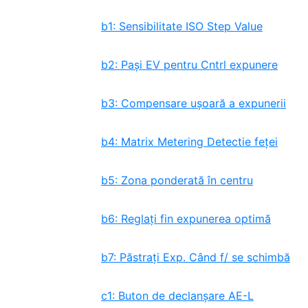
b1: Sensibilitate ISO Step Value
b2: Pași EV pentru Cntrl expunere
b3: Compensare ușoară a expunerii
b4: Matrix Metering Detectie feței
b5: Zona ponderată în centru
b6: Reglați fin expunerea optimă
b7: Păstrați Exp. Când f/ se schimbă
c1: Buton de declanșare AE-L