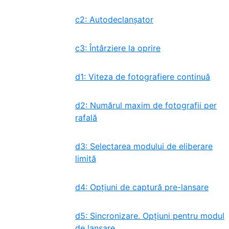
c2: Autodeclanșator
c3: Întârziere la oprire
d1: Viteza de fotografiere continuă
d2: Numărul maxim de fotografii per
rafală
d3: Selectarea modului de eliberare
limită
d4: Opțiuni de captură pre-lansare
d5: Sincronizare. Opțiuni pentru modul
de lansare