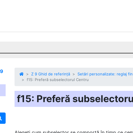
 9
Z 9 Ghid de referință
Setări personalizate: reglaj fi
f15: Preferă subselectorul Centru
f15: Preferă subselector
Alegeți cum
subselector
se comportă în timp ce cent