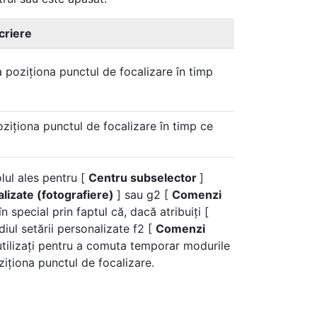
criere
a poziționa punctul de focalizare în timp
oziționa punctul de focalizare în timp ce
olul ales pentru [
Centru subselector
]
izate (fotografiere)
] sau g2 [
Comenzi
 special prin faptul că, dacă atribuiți [
diul setării personalizate f2 [
Comenzi
l utilizați pentru a comuta temporar modurile
iționa punctul de focalizare.