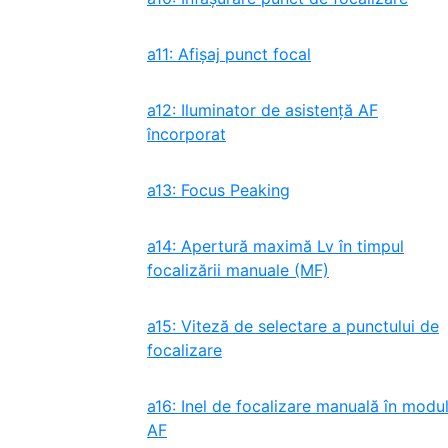
a11: Afișaj punct focal
a12: Iluminator de asistență AF
încorporat
a13: Focus Peaking
a14: Apertură maximă Lv în timpul
focalizării manuale (MF)
a15: Viteză de selectare a punctului de
focalizare
a16: Inel de focalizare manuală în modu
AF