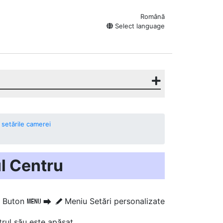
Română
Select language
n setările camerei
ul Centru
Buton
Meniu Setări personalizate
G
U
A
rul său este apăsat.