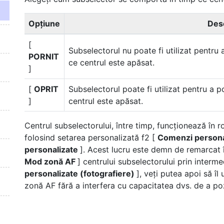
Opţiune
Des
[
Subselectorul nu poate fi utilizat pentru 
PORNIT
ce centrul este apăsat.
]
[
OPRIT
Subselectorul poate fi utilizat pentru a p
]
centrul este apăsat.
Centrul subselectorului, între timp, funcționează în r
folosind setarea personalizată f2 [
Comenzi personal
personalizate
]. Acest lucru este demn de remarcat în
Mod zonă AF
] centrului subselectorului prin interme
personalizate (fotografiere)
], veți putea apoi să î
zonă AF fără a interfera cu capacitatea dvs. de a poz