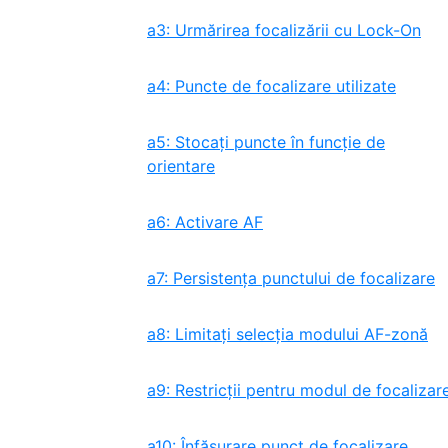
a3: Urmărirea focalizării cu Lock-On
a4: Puncte de focalizare utilizate
a5: Stocați puncte în funcție de
orientare
a6: Activare AF
a7: Persistența punctului de focalizare
a8: Limitați selecția modului AF-zonă
a9: Restricții pentru modul de focalizar
a10: Înfăşurare punct de focalizare