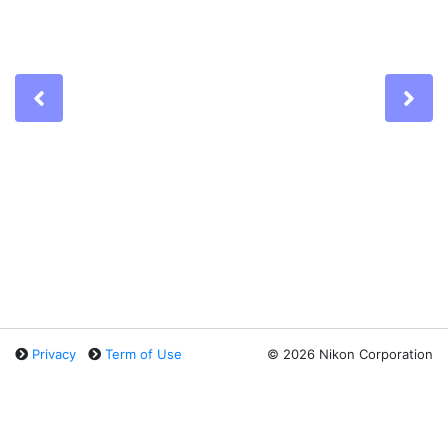
Previous
Ne
Privacy
Term of Use
©
2026 Nikon Corporation