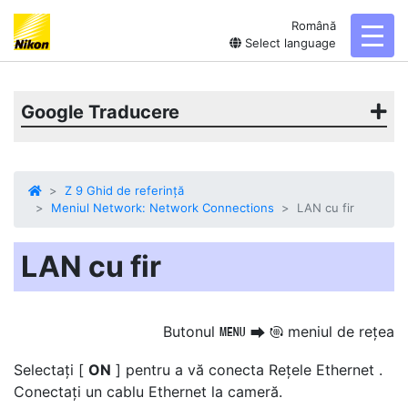
Română
toggl
Select language
Google Traducere
Z 9 Ghid de referință
Meniul Network: Network Connections
LAN cu fir
LAN cu fir
Butonul
meniul de rețea
G
U
F
Selectați [
ON
] pentru a vă conecta
Rețele Ethernet
.
Conectați un cablu Ethernet la cameră.