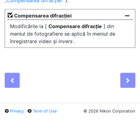
Compensarea difracției
).
Compensarea difracției
Modificările la [
Compensare difracție
] din
meniul de fotografiere se aplică în meniul de
înregistrare video și
invers
.
Previous
Ne
Privacy
Term of Use
©
2026 Nikon Corporation