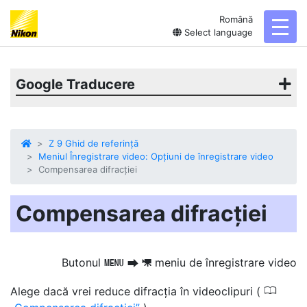
Română
toggl
Select language
Google Traducere
Z 9 Ghid de referință
Meniul Înregistrare video: Opțiuni de înregistrare video
Compensarea difracției
Compensarea difracției
Butonul
meniu de înregistrare video
G
U
1
0
Alege dacă vrei
reduce difracția
în videoclipuri (