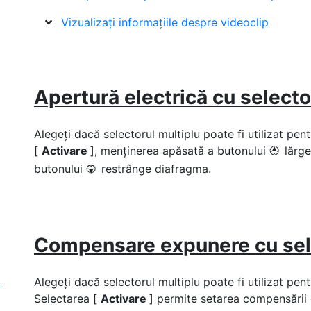
Vizualizați informațiile despre videoclip
Apertură electrică cu selecto
Alegeți dacă selectorul multiplu poate fi utilizat p
[
Activare
], menținerea apăsată a butonului
lărg
1
butonului
restrânge diafragma.
3
Compensare expunere cu sele
l
Alegeți dacă selectorul multiplu poate fi utilizat pe
Selectarea [
Activare
] permite setarea compensării