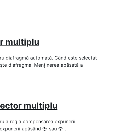
r multiplu
entru diafragmă automată. Când este selectat
ește diafragma. Menținerea apăsată a
ctor multiplu
ntru a regla compensarea expunerii.
 expunerii apăsând
sau
.
1
3