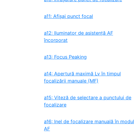
a11: Afișaj punct focal
a12: Iluminator de asistență AF
încorporat
a13: Focus Peaking
a14: Apertură maximă Lv în timpul
focalizării manuale (MF)
a15: Viteză de selectare a punctului de
focalizare
a16: Inel de focalizare manuală în modu
AF