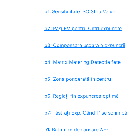
b1: Sensibilitate ISO Step Value
b2: Pași EV pentru Cntrl expunere
b3: Compensare ușoară a expunerii
b4: Matrix Metering Detectie feței
b5: Zona ponderată în centru
b6: Reglați fin expunerea optimă
b7: Păstrați Exp. Când f/ se schimbă
c1: Buton de declanșare AE-L