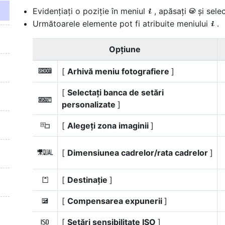
Evidențiați o poziție în meniul
, apăsați
și sele
i
J
Următoarele elemente pot fi atribuite meniului
.
i
Opţiune
[
Arhivă meniu fotografiere
]
n
[
Selectați banca de setări
j
personalizate
]
[
Alegeți zona imaginii
]
J
[
Dimensiunea cadrelor/rata cadrelor
]
G
[
Destinație
]
N
[
Compensarea expunerii
]
E
[
Setări sensibilitate ISO
]
9