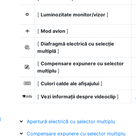
[
Luminozitate monitor/vizor
]
3
[
Mod avion
]
u
[
Diafragmă electrică cu selecție
8
multiplă
]
[
Compensare expunere cu selector
9
multiplu
]
[
Culori calde ale afișajului
]
v
[
Vezi informații despre videoclip
]
9
e
Apertură electrică cu selector multiplu
Compensare expunere cu selector multiplu