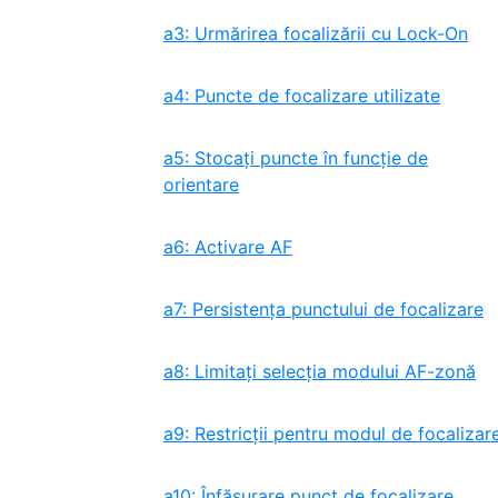
a3: Urmărirea focalizării cu Lock-On
a4: Puncte de focalizare utilizate
a5: Stocați puncte în funcție de
orientare
a6: Activare AF
a7: Persistența punctului de focalizare
a8: Limitați selecția modului AF-zonă
a9: Restricții pentru modul de focalizar
a10: Înfăşurare punct de focalizare