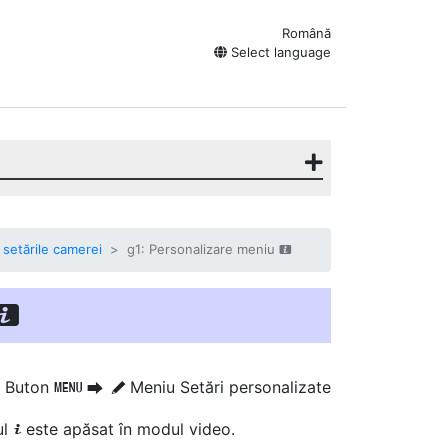
Română
Select language
n setările camerei
g1: Personalizare meniu
i
i
Buton
Meniu Setări personalizate
G
U
A
ul
este apăsat în modul video.
i