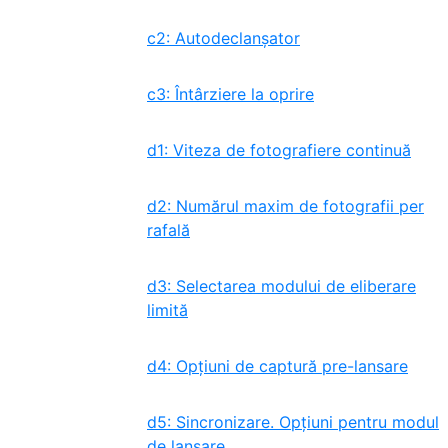
c2: Autodeclanșator
c3: Întârziere la oprire
d1: Viteza de fotografiere continuă
d2: Numărul maxim de fotografii per
rafală
d3: Selectarea modului de eliberare
limită
d4: Opțiuni de captură pre-lansare
d5: Sincronizare. Opțiuni pentru modul
de lansare