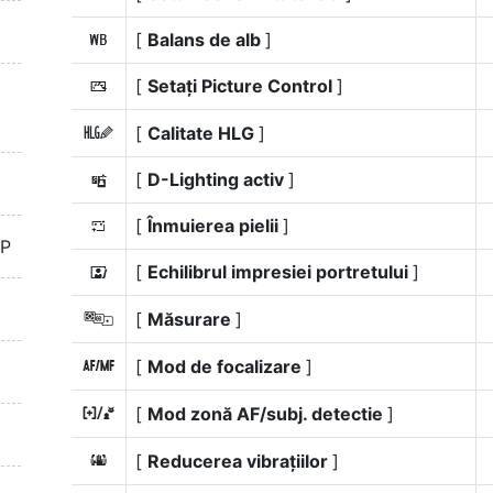
[
Balans de alb
]
m
[
Setați Picture Control
]
h
[
Calitate HLG
]
6
[
D-Lighting activ
]
y
[
Înmuierea pielii
]
h
TP
[
Echilibrul impresiei portretului
]
i
[
Măsurare
]
w
[
Mod de focalizare
]
s
[
Mod zonă AF/subj. detectie
]
7
[
Reducerea vibrațiilor
]
u