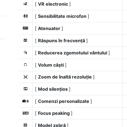
[
VR electronic
]
4
[
Sensibilitate microfon
]
H
[
Atenuator
]
5
[
Răspuns în frecvență
]
6
[
Reducerea zgomotului vântului
]
7
[
Volum căști
]
8
[
Zoom de înaltă rezoluție
]
H
[
Mod silențios
]
L
[
Comenzi personalizate
]
w
[
Focus peaking
]
W
[
Model zebră
]
9