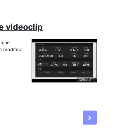
e videoclip
țiune
 a modifica
Next