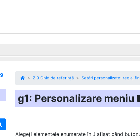
 9
Z 9 Ghid de referință
Setări personalizate: reglaj fi
g1: Personalizare meniu
Alegeți elementele enumerate în
afișat când buton
i