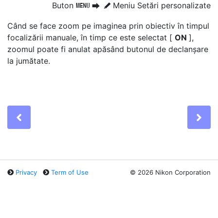
Buton
Meniu Setări personalizate
G
U
A
Când se face zoom pe imaginea prin obiectiv în timpul
focalizării manuale, în timp ce este selectat [
ON
],
zoomul poate fi anulat apăsând butonul de declanșare
la jumătate.
Previous
Ne
Privacy
Term of Use
©
2026 Nikon Corporation