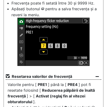
Frecvența poate fi setată între 30 și 9999 Hz.
Apăsați butonul
pentru a salva frecvența și a
J
reveni la meniu.
Resetarea valorilor de frecvență
Valorile pentru [
PRE1
] până la [
PRE4
] pot fi
resetate folosind [
Reducerea pâlpâirii de înaltă
frecvență
] > [
Activat (reglaj fin al vitezei
obturatorului
].