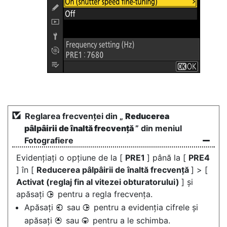
Reglarea frecvenței din „
Reducerea
pâlpâirii de înaltă frecvență
” din meniul
Fotografiere
Evidențiați o opțiune de la [
PRE1
] până la [
PRE4
] în [
Reducerea pâlpâirii de înaltă frecvență
] > [
Activat (reglaj fin al vitezei obturatorului)
] și
apăsați
pentru a regla frecvența.
2
Apăsați
sau
pentru a evidenția cifrele și
4
2
apăsați
sau
pentru a le schimba.
1
3