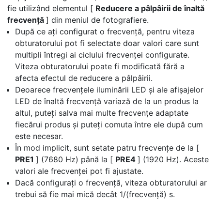
fie utilizând elementul [
Reducere a pâlpâirii de înaltă
frecvență
] din meniul de fotografiere.
După ce ați configurat o frecvență, pentru viteza
obturatorului pot fi selectate doar valori care sunt
multipli întregi ai ciclului frecvenței configurate.
Viteza obturatorului poate fi modificată fără a
afecta efectul de reducere a pâlpâirii.
Deoarece frecvențele iluminării LED și ale afișajelor
LED de înaltă frecvență variază de la un produs la
altul, puteți salva mai multe frecvențe adaptate
fiecărui produs și puteți comuta între ele după cum
este necesar.
În mod implicit, sunt setate patru frecvențe de la [
PRE1
] (7680 Hz) până la [
PRE4
] (1920 Hz). Aceste
valori ale frecvenței pot fi ajustate.
Dacă configurați o frecvență, viteza obturatorului ar
trebui să fie mai mică decât 1/(frecvență) s.