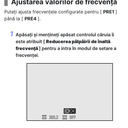
Ajustarea valorilor de frecvență
Puteți ajusta frecvențele configurate pentru [
PRE1
]
până la [
PRE4
].
Apăsați și mențineți apăsat controlul căruia îi
este atribuit [
Reducerea pâlpâirii de înaltă
frecvență
] pentru a intra în modul de setare a
frecvenței.