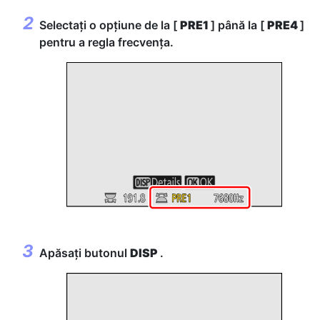
Selectați o opțiune de la [
PRE1
] până la [
PRE4
]
pentru a regla frecvența.
Apăsați butonul
DISP
.