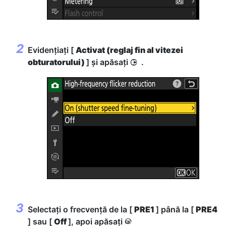
Evidențiați [
Activat (reglaj fin al vitezei
obturatorului)
] și apăsați
.
2
Selectați o frecvență de la [
PRE1
] până la [
PRE4
] sau [
Off
], apoi apăsați
J