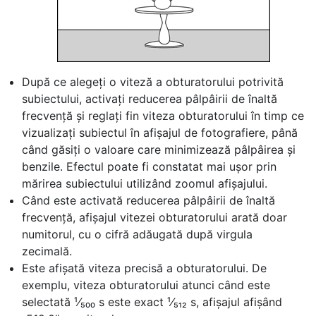
După ce alegeți o viteză a obturatorului potrivită
subiectului, activați reducerea pâlpâirii de înaltă
frecvență și reglați fin viteza obturatorului în timp ce
vizualizați subiectul în afișajul de fotografiere, până
când găsiți o valoare care minimizează pâlpâirea și
benzile. Efectul poate fi constatat mai ușor prin
mărirea subiectului utilizând zoomul afișajului.
Când este activată reducerea pâlpâirii de înaltă
frecvență, afișajul vitezei obturatorului arată doar
numitorul, cu o cifră adăugată după virgula
zecimală.
Este afișată viteza precisă a obturatorului. De
exemplu, viteza obturatorului atunci când este
selectată ¹⁄₅₀₀ s este exact ¹⁄₅₁₂ s, afișajul afișând