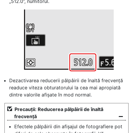
„512.0”, numitorul.
Dezactivarea reducerii pâlpâirii de înaltă frecvență
readuce viteza obturatorului la cea mai apropiată
dintre valorile afișate în mod normal.
Precauții: Reducerea pâlpâirii de înaltă
frecvență
Efectele pâlpâirii din afișajul de fotografiere pot