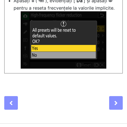
Apăsați
(
), evidențiați [
Da
] și apăsați
O
Q
J
pentru a reseta frecvențele la valorile implicite.
Previous
Ne