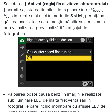
Selectarea [
Activat (reglaj fin al vitezei obturatorului)
] permite ajustarea timpilor de expunere între ¹⁄₈₀₀₀ și
¹⁄₃₀ s în trepte mai mici în modurile
S
și
M
, permițând
găsirea unor viteze care mențin pâlpâirea la minimum
prin vizualizarea previzualizării în afișajul de
fotografiere.
Pâlpâirea poate cauza benzi în imaginile realizate
sub iluminare LED de înaltă frecvență sau în
fotografiile care includ monitoare cu afișaje LED de