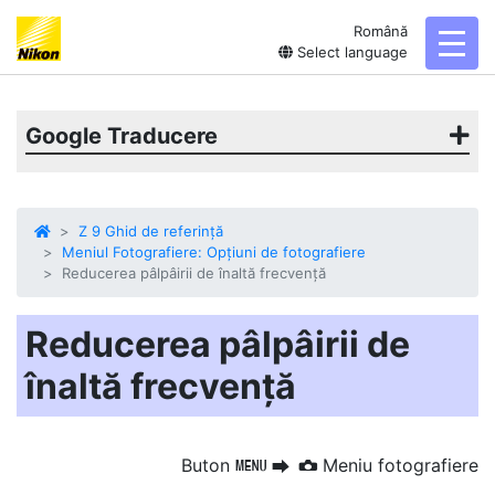
Română
toggl
Select language
Google Traducere
Z 9 Ghid de referință
Meniul Fotografiere: Opțiuni de fotografiere
Reducerea pâlpâirii de înaltă frecvență
Reducerea pâlpâirii de
înaltă frecvență
Buton
Meniu fotografiere
G
U
C