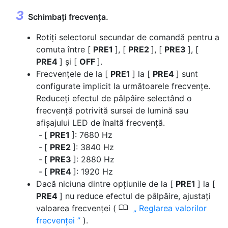
Schimbați frecvența.
Rotiți selectorul secundar de comandă pentru a
comuta între [
PRE1
], [
PRE2
], [
PRE3
], [
PRE4
] și [
OFF
].
Frecvențele de la [
PRE1
] la [
PRE4
] sunt
configurate implicit la următoarele frecvențe.
Reduceți efectul de pâlpâire selectând o
frecvență potrivită sursei de lumină sau
afișajului LED de înaltă frecvență.
[
PRE1
]: 7680 Hz
[
PRE2
]: 3840 Hz
[
PRE3
]: 2880 Hz
[
PRE4
]: 1920 Hz
Dacă niciuna dintre opțiunile de la [
PRE1
] la [
PRE4
] nu reduce efectul de pâlpâire, ajustați
0
valoarea frecvenței (
Reglarea valorilor
frecvenței
).