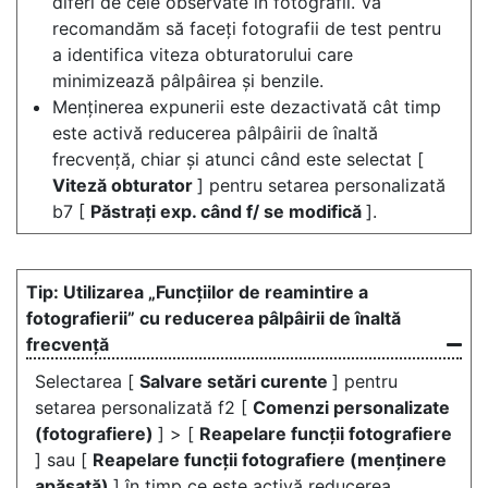
diferi de cele observate în fotografii. Vă
recomandăm să faceți fotografii de test pentru
a identifica viteza obturatorului care
minimizează pâlpâirea și benzile.
Menținerea expunerii este dezactivată cât timp
este activă reducerea pâlpâirii de înaltă
frecvență, chiar și atunci când este selectat [
Viteză obturator
] pentru setarea personalizată
b7 [
Păstrați exp. când f/ se modifică
].
Utilizarea „Funcțiilor de reamintire a
fotografierii” cu reducerea pâlpâirii de înaltă
frecvență
Selectarea [
Salvare setări curente
] pentru
setarea personalizată f2 [
Comenzi personalizate
(fotografiere)
] > [
Reapelare funcții fotografiere
] sau [
Reapelare funcții fotografiere (menținere
apăsată)
] în timp ce este activă reducerea