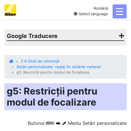
Română
toggl
Select language
Google Traducere
Z 9 Ghid de referință
Setări personalizate: reglaj fin setările camerei
g5: Restricții pentru modul de focalizare
g5: Restricții pentru
modul de focalizare
Butonul
Meniu Setări personalizate
G
U
A