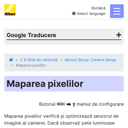
Română
toggl
Select language
Google Traducere
Z 9 Ghid de referință
Meniul Setup: Camera Setup
Maparea pixelilor
Maparea pixelilor
Butonul
meniul de configurare
G
U
B
Maparea pixelilor
verifică și optimizează senzorul de
imagine al camerei. Dacă observați pete luminoase