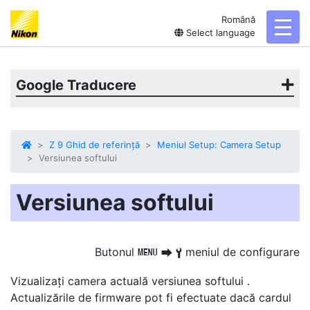
Română
toggl
Select language
Google Traducere
Z 9 Ghid de referință
Meniul Setup: Camera Setup
Versiunea softului
Versiunea softului
Butonul
meniul de configurare
G
U
B
Vizualizați camera actuală
versiunea softului
.
Actualizările de firmware pot fi efectuate dacă cardul