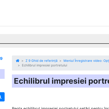
 9
Z 9 Ghid de referință
Meniul Înregistrare video: Opț
Echilibrul impresiei portretului
Echilibrul impresiei portr
Regla
echilibrul impresiei portretului
setări pentru în