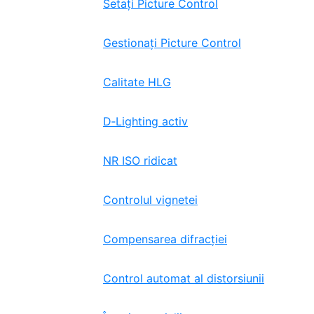
Setați Picture Control
Gestionați Picture Control
Calitate HLG
D‑Lighting activ
NR ISO ridicat
Controlul vignetei
Compensarea difracției
Control automat al distorsiunii