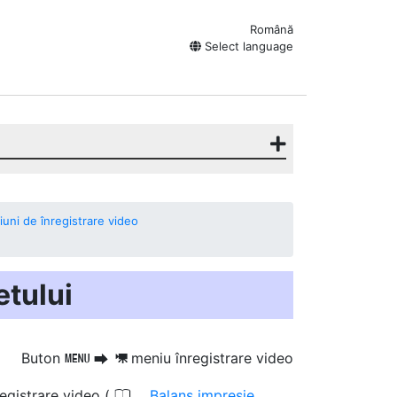
Română
Select language
iuni de înregistrare video
etului
Buton
meniu înregistrare video
G
U
1
0
registrare video (
Balans impresie