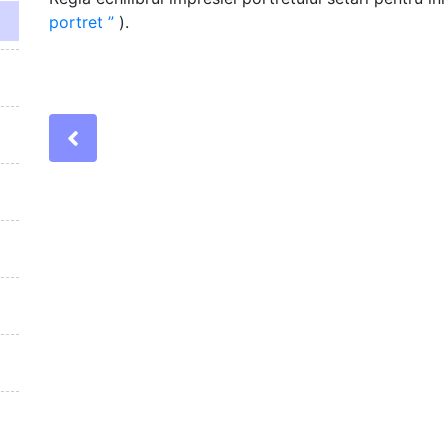
portret
).
Previous