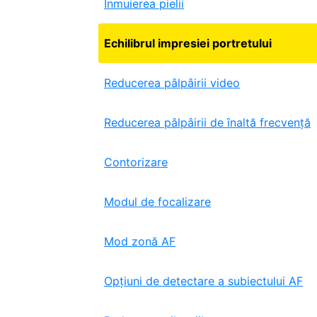
Înmuierea pielii
Echilibrul impresiei portretului
Reducerea pâlpâirii video
Reducerea pâlpâirii de înaltă frecvență
Contorizare
Modul de focalizare
Mod zonă AF
Opțiuni de detectare a subiectului AF