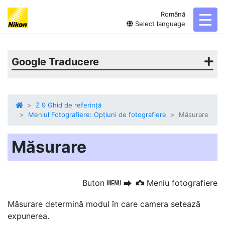
Română
toggl
Select language
Google Traducere
Z 9 Ghid de referință
Meniul Fotografiere: Opțiuni de fotografiere
Măsurare
Măsurare
Buton
Meniu fotografiere
G
U
C
Măsurare
determină modul în care camera setează
expunerea.