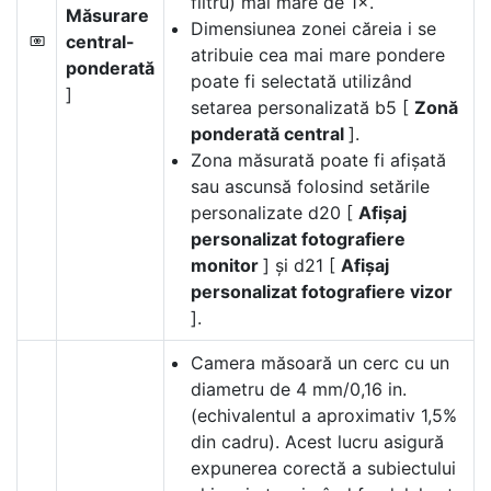
filtru) mai mare de 1×.
Măsurare
Dimensiunea zonei căreia i se
central-
M
atribuie cea mai mare pondere
ponderată
poate fi selectată utilizând
]
setarea personalizată b5 [
Zonă
ponderată central
].
Zona măsurată poate fi afișată
sau ascunsă folosind setările
personalizate d20 [
Afișaj
personalizat fotografiere
monitor
] și d21 [
Afișaj
personalizat fotografiere vizor
].
Camera măsoară un cerc cu un
diametru de 4 mm/0,16 in.
(echivalentul a aproximativ 1,5%
din cadru). Acest lucru asigură
expunerea corectă a subiectului