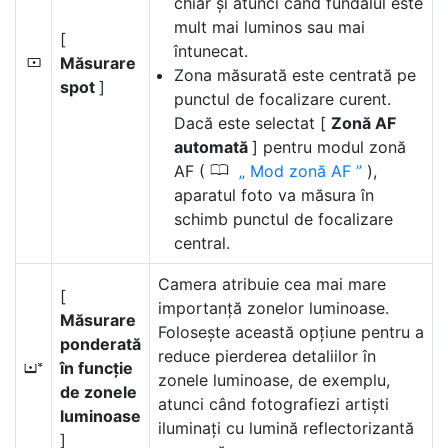
chiar și atunci când fundalul este
mult mai luminos sau mai
[
întunecat.
Măsurare
N
Zona măsurată este centrată pe
spot
]
punctul de focalizare curent.
Dacă este selectat [
Zonă AF
automată
] pentru modul zonă
0
AF (
Mod zonă AF
),
aparatul foto va măsura în
schimb punctul de focalizare
central.
Camera atribuie cea mai mare
[
importanță zonelor luminoase.
Măsurare
Folosește această opțiune pentru a
ponderată
reduce pierderea detaliilor în
în funcție
t
zonele luminoase, de exemplu,
de zonele
atunci când fotografiezi artiști
luminoase
iluminați cu lumină reflectorizantă
]