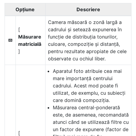
Opţiune
Descriere
Camera măsoară o zonă largă a
[
cadrului și setează expunerea în
Măsurare
funcție de distribuția tonurilor,
L
matricială
culoare, compoziție și distanță,
]
pentru rezultate apropiate de cele
observate cu ochiul liber.
Aparatul foto atribuie cea mai
mare importanță centrului
cadrului. Acest mod poate fi
utilizat, de exemplu, cu subiecți
care domină compoziția.
Măsurarea central-ponderată
este, de asemenea, recomandată
atunci când se utilizează filtre cu
un factor de expunere (factor de
[