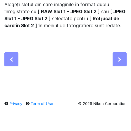
Alegeți slotul din care imaginile în format dublu
înregistrate cu [
RAW Slot 1 - JPEG Slot 2
] sau [
JPEG
Slot 1 - JPEG Slot 2
] selectate pentru [
Rol jucat de
card în Slot 2
] în meniul de fotografiere sunt redate.
Previous
Ne
Privacy
Term of Use
©
2026 Nikon Corporation