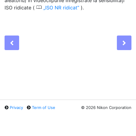
aleatoriu) în videoclipurile înregistrate la sensibilități
0
ISO ridicate (
ISO NR ridicat
).
Previous
Ne
Privacy
Term of Use
©
2026 Nikon Corporation