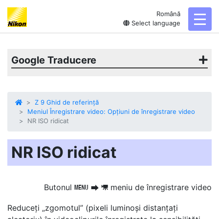
Română
toggl
Select language
Google Traducere
Z 9 Ghid de referință
Meniul Înregistrare video: Opțiuni de înregistrare video
NR ISO ridicat
NR ISO ridicat
Butonul
meniu de înregistrare video
G
U
1
Reduceți „zgomotul”
(pixeli luminoși distanțați