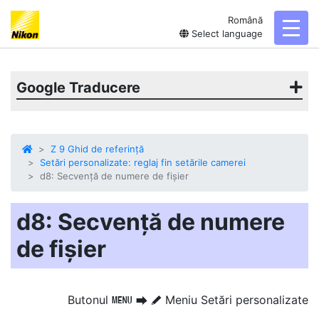
Română
toggl
Select language
Google Traducere
Z 9 Ghid de referință
Setări personalizate: reglaj fin setările camerei
d8: Secvență de numere de fișier
d8: Secvență de numere
de fișier
Butonul
Meniu Setări personalizate
G
U
A