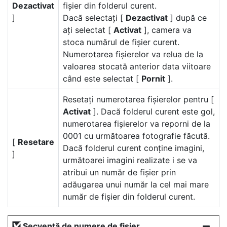
Dezactivat
fișier din folderul curent.
]
Dacă selectați [
Dezactivat
] după ce
ați selectat [
Activat
], camera va
stoca numărul de fișier curent.
Numerotarea fișierelor va relua de la
valoarea stocată anterior data viitoare
când este selectat [
Pornit
].
Resetați numerotarea fișierelor pentru [
Activat
]. Dacă folderul curent este gol,
numerotarea fișierelor va reporni de la
0001 cu următoarea fotografie făcută.
[
Resetare
Dacă folderul curent conține imagini,
]
următoarei imagini realizate i se va
atribui un număr de fișier prin
adăugarea unui număr la cel mai mare
număr de fișier din folderul curent.
Secvență de numere de fișier