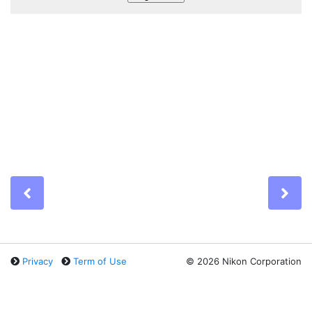
Previous
Ne
Privacy
Term of Use
©
2026 Nikon Corporation