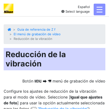
Español
toggl
Select language
Guia de referencia de Z f
El menú de grabación de vídeo
Reducción de la vibración
Reducción de la
vibración
Botón
menú de grabación de vídeo
G
U
1
Configure los ajustes de reducción de la vibración
para el modo de vídeo. Seleccione [
Igual que ajustes
de foto
] para usar la opción actualmente seleccionada
0
para las fotos (
Reducción de la vibración
).