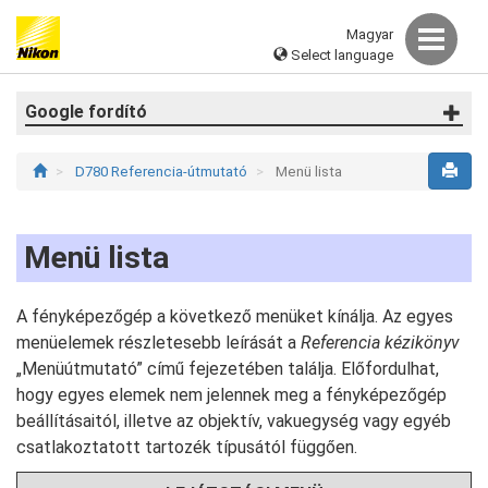
Magyar
Select language
Google fordító
D780 Referencia-útmutató
Menü lista
Menü lista
A fényképezőgép a következő menüket kínálja. Az egyes
menüelemek részletesebb leírását a
Referencia kézikönyv
„Menüútmutató” című fejezetében találja. Előfordulhat,
hogy egyes elemek nem jelennek meg a fényképezőgép
beállításaitól, illetve az objektív, vakuegység vagy egyéb
csatlakoztatott tartozék típusától függően.