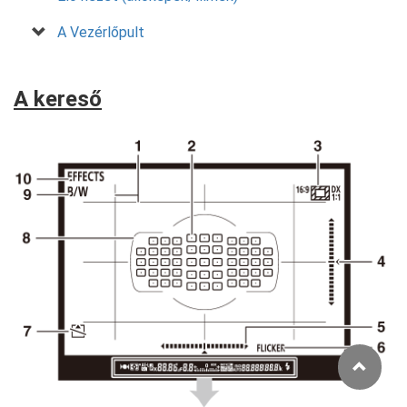
A Vezérlőpult
A kereső