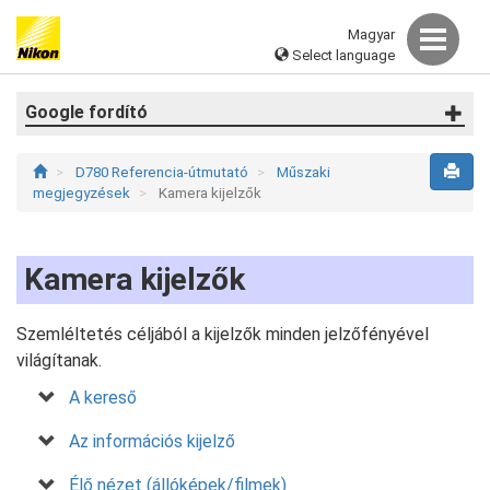
Magyar
Select language
Google fordító
D780 Referencia-útmutató
Műszaki
megjegyzések
Kamera kijelzők
Kamera kijelzők
Szemléltetés céljából a kijelzők minden jelzőfényével
világítanak.
A kereső
Az információs kijelző
Élő nézet (állóképek/filmek)