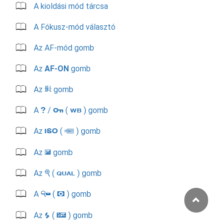
A kioldási mód tárcsa
A Fókusz-mód választó
Az AF-mód gomb
Az
AF-ON
gomb
Az
gomb
A
A
/
(
) gomb
Q
U
g
Az
(
) gomb
S
Q
Az
gomb
E
Az
(
) gomb
X
T
A
(
) gomb
W
Y
Az
(
) gomb
N
Y