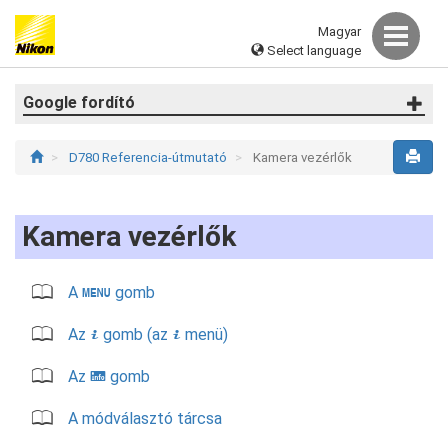
Magyar
Select language
Google fordító
D780 Referencia-útmutató
Kamera vezérlők
Kamera vezérlők
A
gomb
G
Az
gomb (az
menü)
i
i
Az
gomb
R
A módválasztó tárcsa