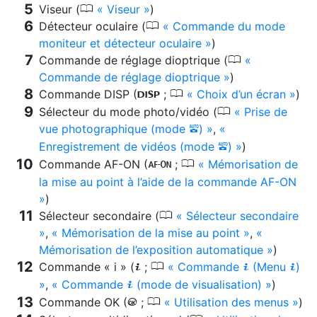
0
Viseur (
Viseur
)
0
Détecteur oculaire (
Commande du mode
moniteur et détecteur oculaire
)
0
Commande de réglage dioptrique (
Commande de réglage dioptrique
)
0
Commande DISP (
;
Choix d’un écran
)
d
0
Sélecteur du mode photo/vidéo (
Prise de
vue photographique (mode
)
,
b
Enregistrement de vidéos (mode
)
)
b
0
Commande AF-ON (
;
Mémorisation de
B
la mise au point à l’aide de la commande AF-ON
)
0
Sélecteur secondaire (
Sélecteur secondaire
,
Mémorisation de la mise au point
,
Mémorisation de l’exposition automatique
)
0
Commande « i » (
;
Commande
(Menu
)
i
i
i
,
Commande
(mode de visualisation)
)
i
0
Commande OK (
;
Utilisation des menus
)
J