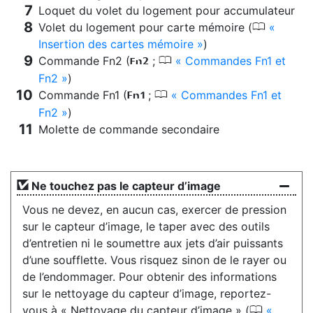
Loquet du volet du logement pour accumulateur
0
Volet du logement pour carte mémoire (
Insertion des cartes mémoire
)
0
Commande Fn2 (
;
Commandes Fn1 et
k
Fn2
)
0
Commande Fn1 (
;
Commandes Fn1 et
j
Fn2
)
Molette de commande secondaire
Ne touchez pas le capteur d’image
Vous ne devez, en aucun cas, exercer de pression
sur le capteur d’image, le taper avec des outils
d’entretien ni le soumettre aux jets d’air puissants
d’une soufflette. Vous risquez sinon de le rayer ou
de l’endommager. Pour obtenir des informations
sur le nettoyage du capteur d’image, reportez-
0
vous à « Nettoyage du capteur d’image » (