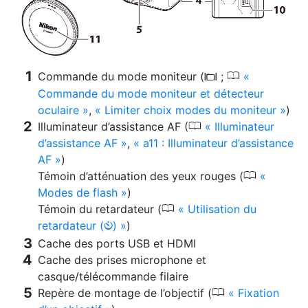
0
Commande du mode moniteur (
;
M
Commande du mode moniteur et détecteur
oculaire
,
Limiter choix modes du moniteur
)
0
Illuminateur d’assistance AF (
Illuminateur
d’assistance AF
,
a11 : Illuminateur d’assistance
AF
)
0
Témoin d’atténuation des yeux rouges (
Modes de flash
)
0
Témoin du retardateur (
Utilisation du
retardateur (
)
)
E
Cache des ports USB et HDMI
Cache des prises microphone et
casque/télécommande filaire
0
Repère de montage de l’objectif (
Fixation