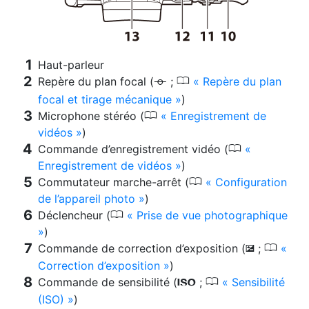
Haut-parleur
0
Repère du plan focal (
;
Repère du plan
E
focal et tirage mécanique
)
0
Microphone stéréo (
Enregistrement de
vidéos
)
0
Commande d’enregistrement vidéo (
Enregistrement de vidéos
)
0
Commutateur marche-arrêt (
Configuration
de l’appareil photo
)
0
Déclencheur (
Prise de vue photographique
)
0
Commande de correction d’exposition (
;
E
Correction d’exposition
)
0
Commande de sensibilité (
;
Sensibilité
S
(ISO)
)