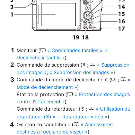
0
Moniteur (
Commandes tactiles
,
Déclencheur tactile
)
0
Commande de suppression (
;
Suppression
O
des images
,
Suppression des images
)
0
Commande du mode de déclenchement (
;
c
Mode de déclenchement
)
0
État de la protection (
Protection des images
contre l’effacement
)
0
Commande du retardateur (
;
Utilisation du
E
retardateur (
)
,
Retardateur vidéo
)
E
0
Œilleton en caoutchouc (
Accessoires
destinés à l’oculaire du viseur
)