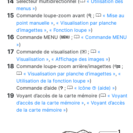
0
Sélecteur multidirectionnel (
Utilisation des
menus
)
0
Commande loupe-zoom avant (
;
Mise au
X
point manuelle
,
Visualisation par planche
d’imagettes
,
Fonction loupe
)
0
Commande MENU (
;
Commande MENU
G
)
0
Commande de visualisation (
;
K
Visualisation
,
Affichage des images
)
Commande loupe-zoom arrière/imagettes (
;
W
0
Visualisation par planche d’imagettes
,
Utilisation de la fonction loupe
)
0
Commande d’aide (
;
Icône
(aide)
)
Q
d
0
Voyant d’accès de la carte mémoire (
Voyant
d’accès de la carte mémoire
,
Voyant d’accès
de la carte mémoire
)