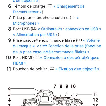
d’un objectif
)
0
Témoin de charge (
Chargement de
l’accumulateur
)
0
Prise pour microphone externe (
Microphones
)
0
Port USB (
Ordinateurs : connexion en USB
,
Alimentation par USB
)
0
Prise casque/télécommande filaire (
Volume
du casque
,
Fonction de la prise (fonction
Z
de la prise casque/télécommande filaire)
)
0
Port HDMI (
Connexion à des périphériques
HDMI
)
0
Bouchon de boîtier (
Fixation d’un objectif
)