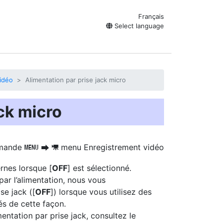
Français
Select language
idéo
Alimentation par prise jack micro
ck micro
mande
menu Enregistrement vidéo
G
U
1
rnes lorsque [
OFF
] est sélectionné.
par l’alimentation, nous vous
se jack ([
OFF
]) lorsque vous utilisez des
és de cette façon.
entation par prise jack, consultez le