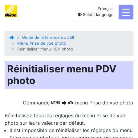
Français
toggl
Select language
Guide de référence du Z5II
Menu Prise de vue photo
Réinitialiser menu PDV photo
Réinitialiser menu PDV
photo
Commande
menu Prise de vue photo
G
U
C
Réinitialisez tous les réglages du menu Prise de vue
photo sur leurs valeurs par défaut.
Il est impossible de réinitialiser les réglages du menu
Prise de vue photo si une surimpression est en cours