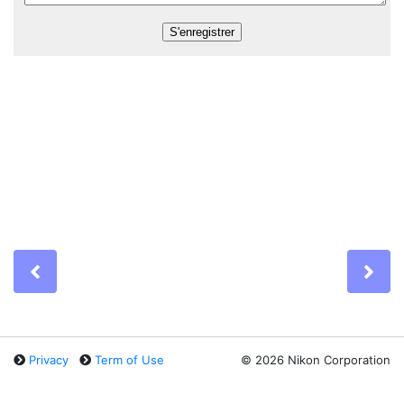
Previous
Ne
Privacy
Term of Use
©
2026 Nikon Corporation