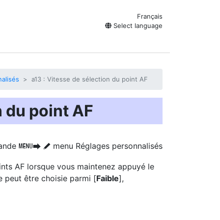
Français
Select language
alisés
a13 : Vitesse de sélection du point AF
n du point AF
ande
menu Réglages personnalisés
G
U
A
points AF lorsque vous maintenez appuyé le
e peut être choisie parmi [
Faible
],