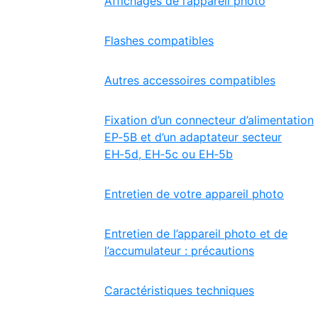
Affichages de l’appareil photo
Flashes compatibles
Autres accessoires compatibles
Fixation d’un connecteur d’alimentation
EP‑5B et d’un adaptateur secteur
EH‑5d, EH‑5c ou EH‑5b
Entretien de votre appareil photo
Entretien de l’appareil photo et de
l’accumulateur : précautions
Caractéristiques techniques