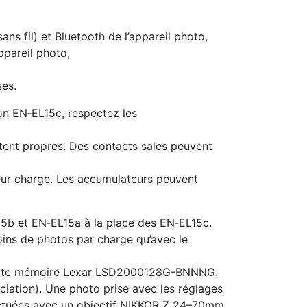
sans fil) et Bluetooth de l’appareil photo,
appareil photo,
ses.
on EN‑EL15c, respectez les
stent propres. Des contacts sales peuvent
eur charge. Les accumulateurs peuvent
L15b et EN‑EL15a à la place des EN‑EL15c.
oins de photos par charge qu’avec le
carte mémoire Lexar LSD2000128G-BNNNG.
ation). Une photo prise avec les réglages
ectuées avec un objectif NIKKOR Z 24–70​mm