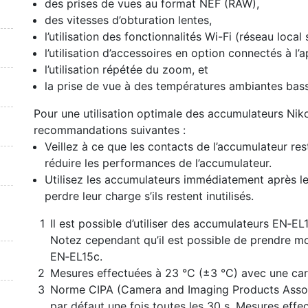
des prises de vues au format NEF (RAW),
des vitesses d’obturation lentes,
l’utilisation des fonctionnalités Wi-Fi (réseau local 
l’utilisation d’accessoires en option connectés à l’
l’utilisation répétée du zoom, et
la prise de vue à des températures ambiantes bas
Pour une utilisation optimale des accumulateurs Nik
recommandations suivantes :
Veillez à ce que les contacts de l’accumulateur re
réduire les performances de l’accumulateur.
Utilisez les accumulateurs immédiatement après l
perdre leur charge s’ils restent inutilisés.
Il est possible d’utiliser des accumulateurs EN‑E
Notez cependant qu’il est possible de prendre m
EN‑EL15c.
Mesures effectuées à 23 °C (±3 °C) avec une 
Norme CIPA (Camera and Imaging Products Associ
par défaut une fois toutes les 30 s. Mesures eff