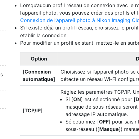
Lorsqu’aucun profil réseau de connexion avec le ro
l’appareil photo, vous pouvez créer des profils et l
Connexion de l’appareil photo à Nikon Imaging Cl
S’il existe déjà un profil réseau, choisissez le pr
établir la connexion.
Pour modifier un profil existant, mettez-le en sur
Option
D
[
Connexion
Choisissez si l’appareil photo se
es
automatique
]
détecte un réseau Wi-Fi configur
Réglez les paramètres TCP/IP. Un
Si [
ON
] est sélectionné pour [
D
masque de sous-réseau seront 
[
TCP/IP
]
adressage IP automatique.
Sélectionnez [
OFF
] pour saisir 
sous-réseau ([
Masque
]) manue