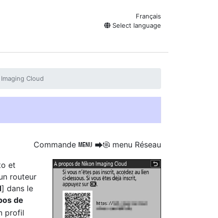
Français
Select language
 Imaging Cloud
Commande
menu Réseau
G
U
F
to et
un routeur
d
] dans le
pos de
 profil