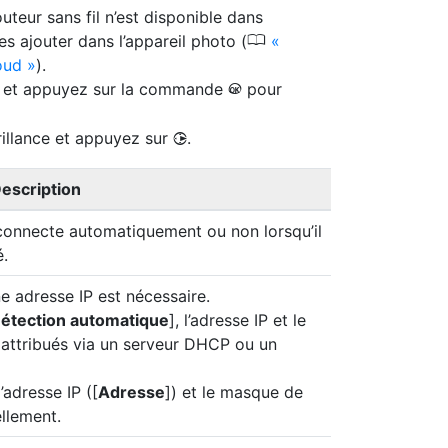
uteur sans fil n’est disponible dans
0
es ajouter dans l’appareil photo (
oud
).
ofil et appuyez sur la commande
pour
J
brillance et appuyez sur
.
2
escription
 connecte automatiquement ou non lorsqu’il
é.
e adresse IP est nécessaire.
étection automatique
], l’adresse IP et le
attribués via un serveur DHCP ou un
l’adresse IP ([
Adresse
]) et le masque de
llement.