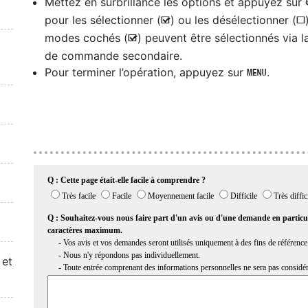
Mettez en surbrillance les options et appuyez sur
pour les sélectionner (
) ou les désélectionner (
M
U
modes cochés (
) peuvent être sélectionnés via l
M
de commande secondaire.
Pour terminer l’opération, appuyez sur
.
G
 et