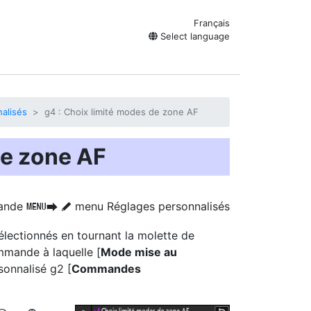
Français
Select language
alisés
g4 : Choix limité modes de zone AF
de zone AF
ande
menu Réglages personnalisés
G
U
A
lectionnés en tournant la molette de
mande à laquelle [
Mode mise au
rsonnalisé g2 [
Commandes