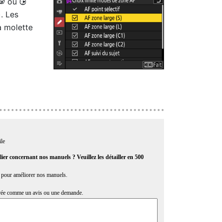
ou
J
2
). Les
a molette