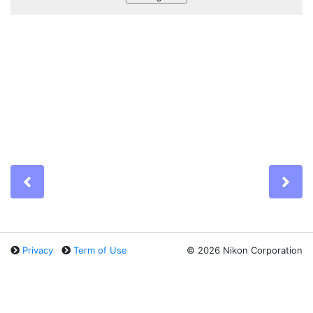
Previous
Ne
Privacy
Term of Use
©
2026 Nikon Corporation