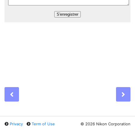
Previous
Ne
Privacy
Term of Use
©
2026 Nikon Corporation