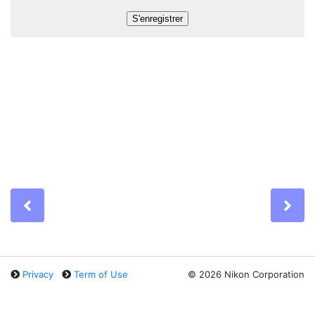
Previous
Ne
Privacy
Term of Use
©
2026 Nikon Corporation