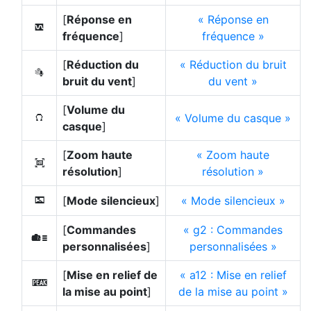
[
Réponse en
Réponse en
6
fréquence
]
fréquence
[
Réduction du
Réduction du bruit
7
bruit du vent
]
du vent
[
Volume du
Volume du casque
8
casque
]
[
Zoom haute
Zoom haute
H
résolution
]
résolution
[
Mode silencieux
]
Mode silencieux
L
[
Commandes
g2 : Commandes
w
personnalisées
]
personnalisées
[
Mise en relief de
a12 : Mise en relief
W
la mise au point
]
de la mise au point