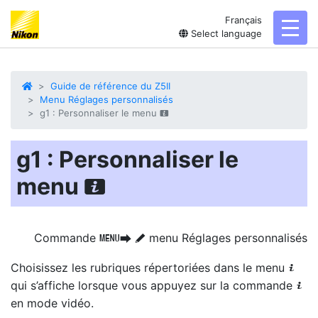
Français
toggl
Select language
Guide de référence du Z5II
Menu Réglages personnalisés
g1 : Personnaliser le menu
i
g1 : Personnaliser le
menu
i
Commande
menu Réglages personnalisés
G
U
A
Choisissez les rubriques répertoriées dans le menu
i
qui s’affiche lorsque vous appuyez sur la commande
i
en mode vidéo.