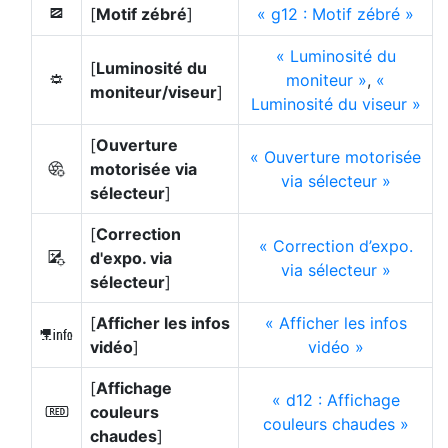
[
Motif zébré
]
g12 : Motif zébré
9
Luminosité du
[
Luminosité du
moniteur
,
3
moniteur/viseur
]
Luminosité du viseur
[
Ouverture
Ouverture motorisée
motorisée via
8
via sélecteur
sélecteur
]
[
Correction
Correction d’expo.
d'expo. via
9
via sélecteur
sélecteur
]
[
Afficher les infos
Afficher les infos
l
vidéo
]
vidéo
[
Affichage
d12 : Affichage
couleurs
v
couleurs chaudes
chaudes
]