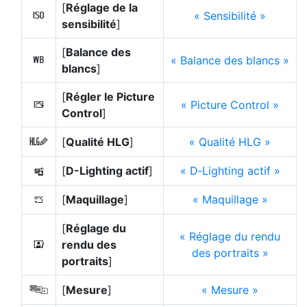
[
Réglage de la
Sensibilité
9
sensibilité
]
[
Balance des
Balance des blancs
m
blancs
]
[
Régler le Picture
Picture Control
h
Control
]
[
Qualité HLG
]
Qualité HLG
6
[
D-Lighting actif
]
D‑Lighting actif
y
[
Maquillage
]
Maquillage
h
[
Réglage du
Réglage du rendu
rendu des
i
des portraits
portraits
]
[
Mesure
]
Mesure
w