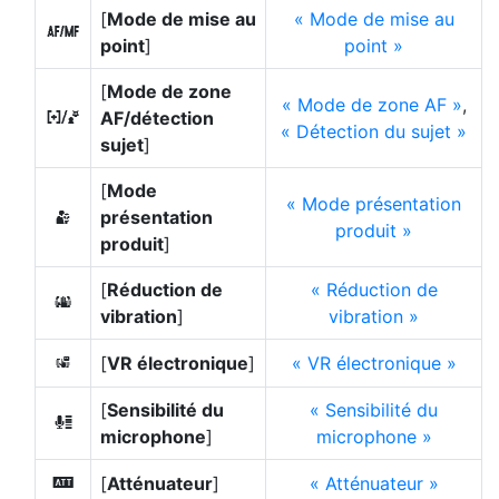
[
Mode de mise au
Mode de mise au
s
point
]
point
[
Mode de zone
Mode de zone AF
,
AF/détection
7
Détection du sujet
sujet
]
[
Mode
Mode présentation
présentation
H
produit
produit
]
[
Réduction de
Réduction de
u
vibration
]
vibration
[
VR électronique
]
VR électronique
4
[
Sensibilité du
Sensibilité du
H
microphone
]
microphone
[
Atténuateur
]
Atténuateur
5