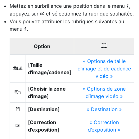
Mettez en surbrillance une position dans le menu
,
i
appuyez sur
et sélectionnez la rubrique souhaitée.
J
Vous pouvez attribuer les rubriques suivantes au
menu
.
i
0
Option
Options de taille
[
Taille
d’image et de cadence
G
d'image/cadence
]
vidéo
[
Choisir la zone
Options de zone
J
d'image
]
d’image vidéo
[
Destination
]
Destination
N
[
Correction
Correction
E
d'exposition
]
d’exposition