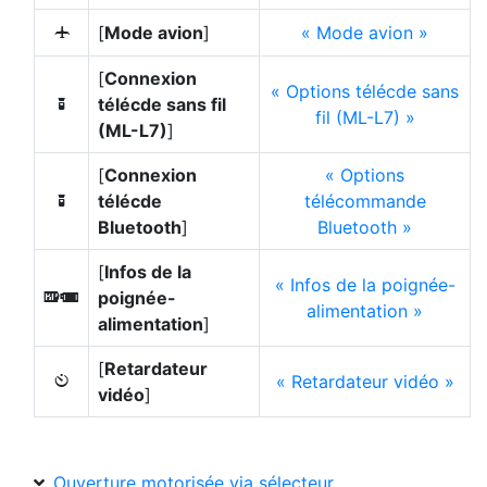
[
Mode avion
]
Mode avion
u
[
Connexion
Options télécde sans
télécde sans fil
W
fil (ML-L7)
(ML-L7)
]
[
Connexion
Options
télécde
télécommande
W
Bluetooth
]
Bluetooth
[
Infos de la
Infos de la poignée-
poignée-
a
alimentation
alimentation
]
[
Retardateur
Retardateur vidéo
E
vidéo
]
Ouverture motorisée via sélecteur