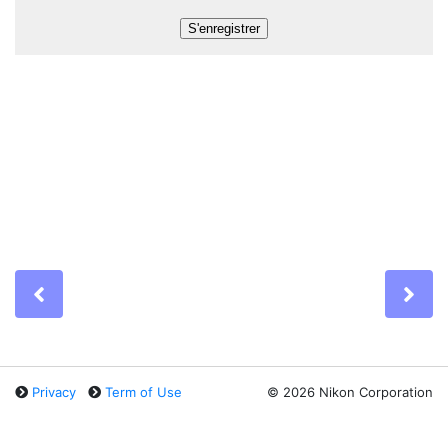
Previous
Ne
Privacy
Term of Use
©
2026 Nikon Corporation