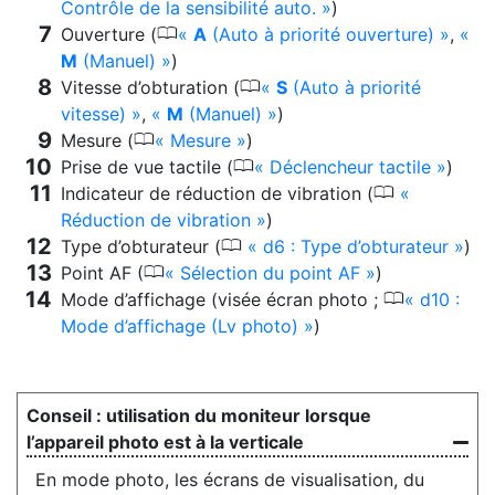
Contrôle de la sensibilité auto.
)
0
Ouverture (
A
(Auto à priorité ouverture)
,
M
(Manuel)
)
0
Vitesse d’obturation (
S
(Auto à priorité
vitesse)
,
M
(Manuel)
)
0
Mesure (
Mesure
)
0
Prise de vue tactile (
Déclencheur tactile
)
0
Indicateur de réduction de vibration (
Réduction de vibration
)
0
Type d’obturateur (
d6 : Type d’obturateur
)
0
Point AF (
Sélection du point AF
)
0
Mode d’affichage (visée écran photo ;
d10 :
Mode d’affichage (Lv photo)
)
utilisation du moniteur lorsque
l’appareil photo est à la verticale
En mode photo, les écrans de visualisation, du