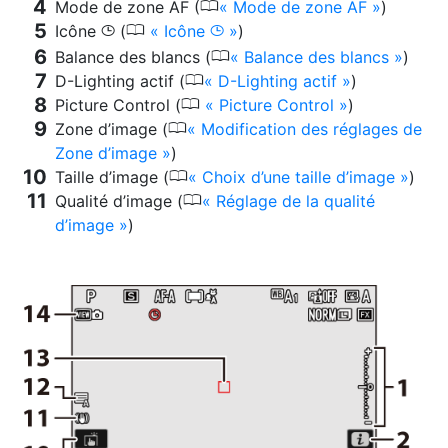
0
Mode de zone AF (
Mode de zone AF
)
0
Icône
(
Icône
)
g
g
0
Balance des blancs (
Balance des blancs
)
0
D-Lighting actif (
D-Lighting actif
)
0
Picture Control (
Picture Control
)
0
Zone d’image (
Modification des réglages de
Zone d’image
)
0
Taille d’image (
Choix d’une taille d’image
)
0
Qualité d’image (
Réglage de la qualité
d’image
)