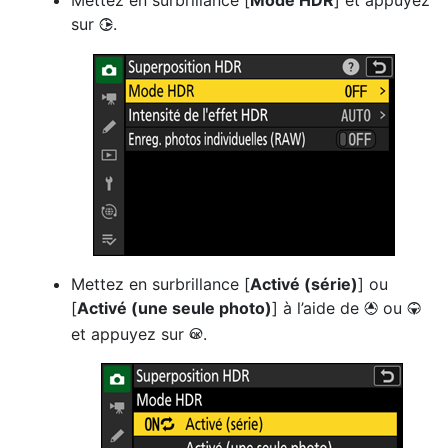
sur
.
2
Mettez en surbrillance [
Activé (série)
] ou
[
Activé (une seule photo)
] à l’aide de
ou
1
3
et appuyez sur
.
J