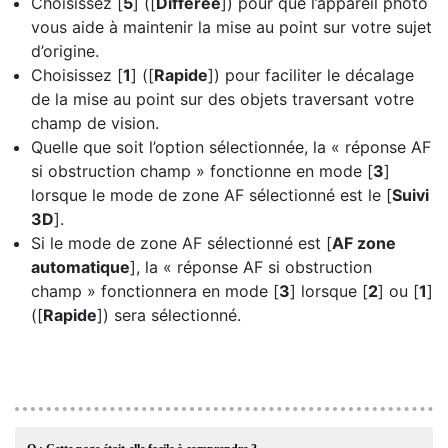
Choisissez [
5
] ([
Différée
]) pour que l’appareil photo
vous aide à maintenir la mise au point sur votre sujet
d’origine.
Choisissez [
1
] ([
Rapide
]) pour faciliter le décalage
de la mise au point sur des objets traversant votre
champ de vision.
Quelle que soit l’option sélectionnée, la « réponse AF
si obstruction champ » fonctionne en mode [
3
]
lorsque le mode de zone AF sélectionné est le [
Suivi
3D
].
Si le mode de zone AF sélectionné est [
AF zone
automatique
], la « réponse AF si obstruction
champ » fonctionnera en mode [
3
] lorsque [
2
] ou [
1
]
([
Rapide
]) sera sélectionné.