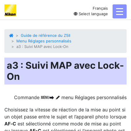
Français
toggl
Select language
Guide de référence du Z5II
Menu Réglages personnalisés
a3 : Suivi MAP avec Lock-On
a3 : Suivi MAP avec Lock-
On
Commande
menu Réglages personnalisés
G
U
A
Choisissez la vitesse de réaction de la mise au point si
un objet passe entre le sujet et l’appareil photo lorsque
AF‑C
est sélectionné comme mode de mise au point
ou lorsque
AF-C
est sélectionné si l’appareil photo est