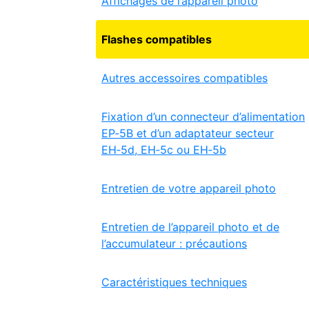
Affichages de l’appareil photo
Flashes compatibles
Autres accessoires compatibles
Fixation d’un connecteur d’alimentation
EP‑5B et d’un adaptateur secteur
EH‑5d, EH‑5c ou EH‑5b
Entretien de votre appareil photo
Entretien de l’appareil photo et de
l’accumulateur : précautions
Caractéristiques techniques