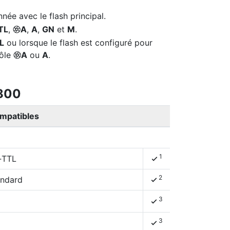
née avec le flash principal.
TL
,
A
,
A
,
GN
et
M
.
q
L
ou lorsque le flash est configuré pour
rôle
A
ou
A
.
q
‑800
ompatibles
1
‑TTL
4
2
andard
4
3
4
3
4