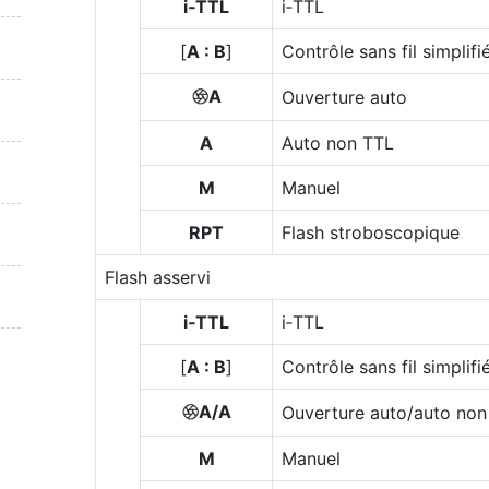
i‑TTL
i‑TTL
[
A : B
]
Contrôle sans fil simplifi
A
Ouverture auto
q
A
Auto non TTL
M
Manuel
RPT
Flash stroboscopique
Flash asservi
i‑TTL
i‑TTL
[
A : B
]
Contrôle sans fil simplifi
A/A
Ouverture auto/auto non
q
M
Manuel