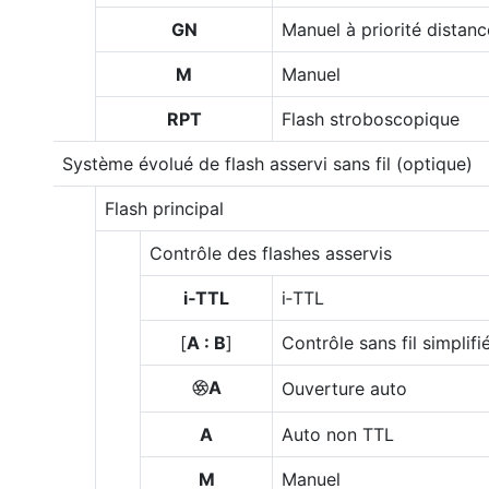
GN
Manuel à priorité distanc
M
Manuel
RPT
Flash stroboscopique
Système évolué de flash asservi sans fil (optique)
Flash principal
Contrôle des flashes asservis
i‑TTL
i‑TTL
[
A : B
]
Contrôle sans fil simplifi
A
Ouverture auto
q
A
Auto non TTL
M
Manuel