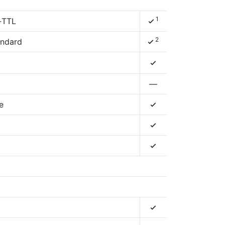
1
‑TTL
4
2
andard
4
4
—
e
4
4
4
4