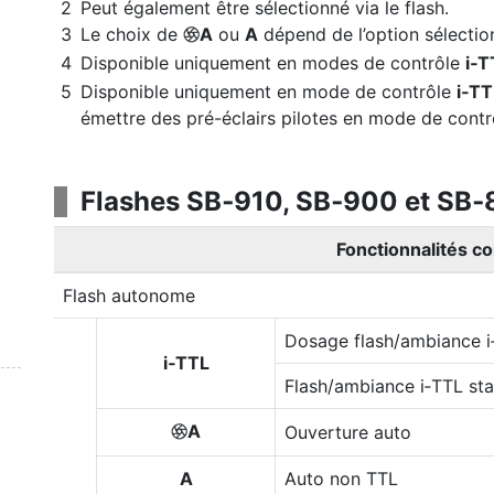
Peut également être sélectionné via le flash.
Le choix de
A
ou
A
dépend de l’option sélection
q
Disponible uniquement en modes de contrôle
i‑T
Disponible uniquement en mode de contrôle
i‑TT
émettre des pré-éclairs pilotes en mode de cont
Flashes SB‑910, SB‑900 et SB
Fonctionnalités c
Flash autonome
Dosage flash/ambiance i
i‑TTL
Flash/ambiance i‑TTL st
A
Ouverture auto
q
A
Auto non TTL