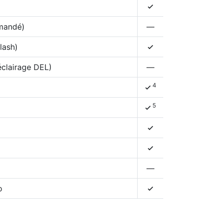
4
mmandé)
—
lash)
4
éclairage DEL)
—
4
4
5
4
4
4
—
o
4