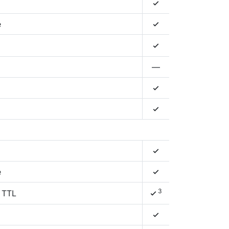
4
é
4
4
—
4
4
4
é
4
3
 TTL
4
4