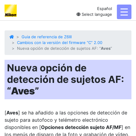
Español
toggl
Select language
Guia de referencia de Z6III
Cambios con la versión del firmware “C” 2.00
Nueva opción de detección de sujetos AF: “
Aves
”
Nueva opción de
detección de sujetos AF:
“
Aves
”
[
Aves
] se ha añadido a las opciones de detección de
sujeto para autofoco y telémetro electrónico
disponibles en [
Opciones detección sujeto AF/MF
] en
los menús de disparo de la foto y grabación de vídeo.