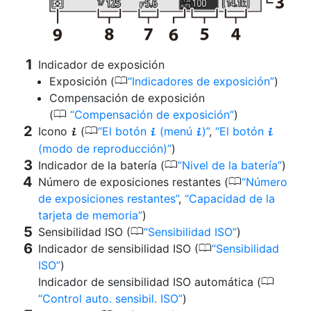
Indicador de exposición
0
Exposición (
Indicadores de exposición
)
Compensación de exposición
0
(
Compensación de exposición
)
0
Icono
(
El botón
(menú
)
,
El botón
i
i
i
i
(modo de reproducción)
)
0
Indicador de la batería (
Nivel de la batería
)
0
Número de exposiciones restantes (
Número
de exposiciones restantes
,
Capacidad de la
tarjeta de memoria
)
0
Sensibilidad ISO (
Sensibilidad ISO
)
0
Indicador de sensibilidad ISO (
Sensibilidad
ISO
)
0
Indicador de sensibilidad ISO automática (
Control auto. sensibil. ISO
)