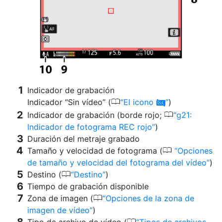
Indicador de grabación
0
Indicador “Sin vídeo” (
El icono
)
0
0
Indicador de grabación (borde rojo;
g21:
Indicador de fotograma REC rojo
)
Duración del metraje grabado
0
Tamaño y velocidad de fotograma (
Opciones
de tamaño y velocidad del fotograma del vídeo
)
0
Destino (
Destino
)
Tiempo de grabación disponible
0
Zona de imagen (
Opciones de la zona de
imagen de vídeo
)
0
Tipo de archivo de vídeo (
Tipos de archivos