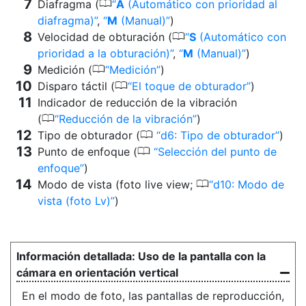
0
Diafragma (
A
(Automático con prioridad al
diafragma)
,
M
(Manual)
)
0
Velocidad de obturación (
S
(Automático con
prioridad a la obturación)
,
M
(Manual)
)
0
Medición (
Medición
)
0
Disparo táctil (
El toque de obturador
)
Indicador de reducción de la vibración
0
(
Reducción de la vibración
)
0
Tipo de obturador (
d6: Tipo de obturador
)
0
Punto de enfoque (
Selección del punto de
enfoque
)
0
Modo de vista (foto live view;
d10: Modo de
vista (foto Lv)
)
Uso de la pantalla con la
cámara en orientación vertical
En el modo de foto, las pantallas de reproducción,