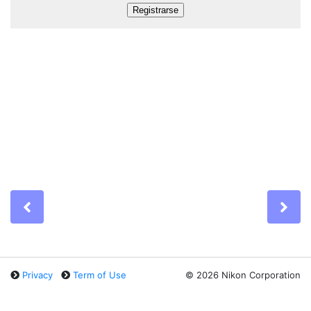
Previous
Ne
Privacy
Term of Use
©
2026 Nikon Corporation