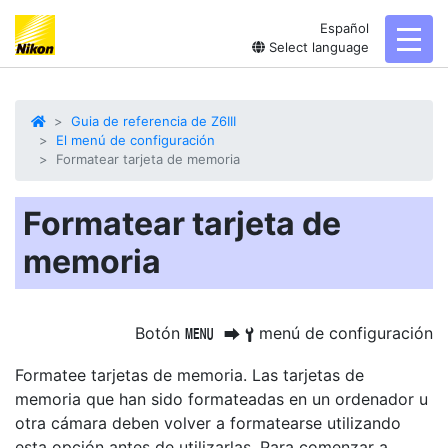
Español
toggl
Select language
Guia de referencia de Z6III
El menú de configuración
Formatear tarjeta de memoria
Formatear tarjeta de
memoria
Botón
menú de configuración
G
U
B
Formatee
tarjetas de memoria. Las tarjetas de
memoria que han sido formateadas en un ordenador u
otra cámara deben volver a formatearse utilizando
esta opción antes de utilizarlas. Para comenzar a