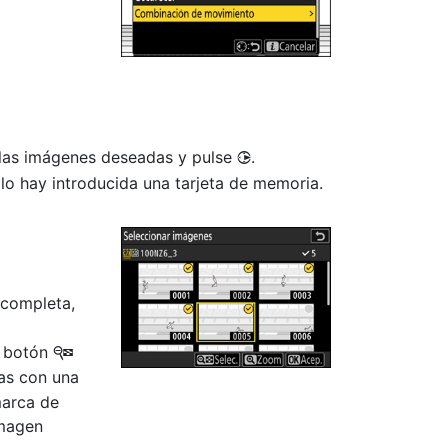
e las imágenes deseadas y pulse
.
2
olo hay introducida una tarjeta de memoria.
 completa,
l botón
W
as con una
marca de
imagen