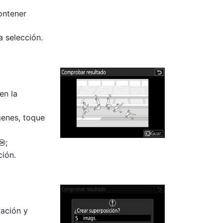
ontener
 selección.
en la
genes, toque
;
J
ción.
mación y