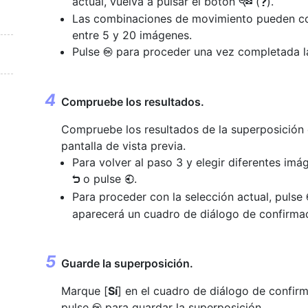
actual, vuelva a pulsar el botón
(
).
W
Q
Las combinaciones de movimiento pueden c
entre 5 y 20 imágenes.
Pulse
para proceder una vez completada la
J
Compruebe los resultados.
Compruebe los resultados de la superposición 
pantalla de vista previa.
Para volver al paso 3 y elegir diferentes imá
o pulse
.
Z
4
Para proceder con la selección actual, pulse
aparecerá un cuadro de diálogo de confirma
Guarde la superposición.
Marque [
Sí
] en el cuadro de diálogo de confir
pulse
para guardar la superposición.
J