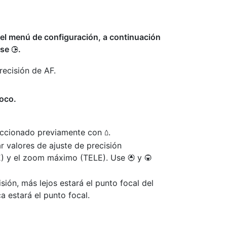
 el menú de configuración, a continuación
lse
.
2
recisión de AF.
foco.
eleccionado previamente con
.
o
r valores de ajuste de precisión
E) y el zoom máximo (TELE). Use
y
1
3
sión, más lejos estará el punto focal del
a estará el punto focal.