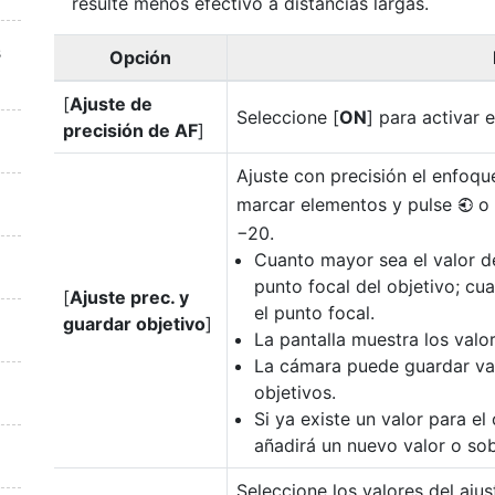
resulte menos efectivo a distancias largas.
s
Opción
[
Ajuste de
Seleccione [
ON
] para activar e
precisión de AF
]
Ajuste con precisión el enfoque
marcar elementos y pulse
o
4
−20.
Cuanto mayor sea el valor del
punto focal del objetivo; cu
[
Ajuste prec. y
el punto focal.
guardar objetivo
]
La pantalla muestra los valor
La cámara puede guardar va
objetivos.
Si ya existe un valor para el
añadirá un nuevo valor o sobr
Seleccione los valores del ajus