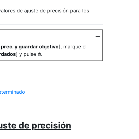
valores de ajuste de precisión para los
 prec. y guardar objetivo
], marque el
rdados
] y pulse
.
O
determinado
uste de precisión