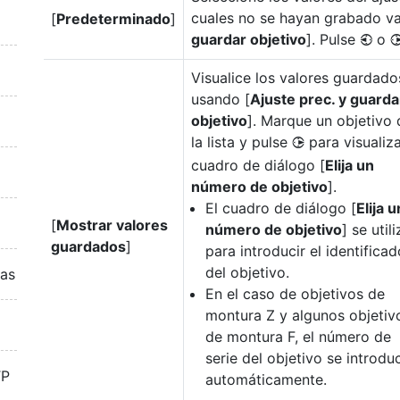
cuales no se hayan grabado va
[
Predeterminado
]
guardar objetivo
]. Pulse
o
4
Visualice los valores guardado
usando [
Ajuste prec. y guarda
objetivo
]. Marque un objetivo 
la lista y pulse
para visualiza
2
cuadro de diálogo [
Elija un
número de objetivo
].
El cuadro de diálogo [
Elija u
[
Mostrar valores
número de objetivo
] se utili
guardados
]
para introducir el identificad
del objetivo.
ras
En el caso de objetivos de
montura Z y algunos objetiv
de montura F, el número de
serie del objetivo se introdu
TP
automáticamente.