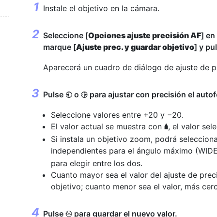
Instale el objetivo en la cámara.
Seleccione [
Opciones ajuste precisión AF
] en
marque [
Ajuste prec. y guardar objetivo
] y pu
Aparecerá un cuadro de diálogo de ajuste de p
Pulse
o
para ajustar con precisión el auto
4
2
Seleccione valores entre +20 y −20.
El valor actual se muestra con
, el valor s
g
Si instala un objetivo zoom, podrá selecciona
independientes para el ángulo máximo (WID
para elegir entre los dos.
Cuanto mayor sea el valor del ajuste de preci
objetivo; cuanto menor sea el valor, más cerc
Pulse
para guardar el nuevo valor.
J