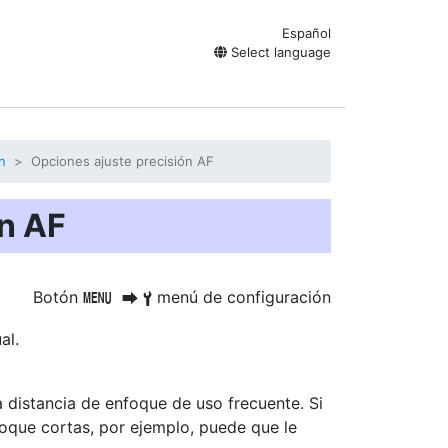
Español
Select language
n
Opciones ajuste precisión AF
ón AF
Botón
menú de configuración
G
U
B
al.
a distancia de enfoque de uso frecuente. Si
foque cortas, por ejemplo, puede que le