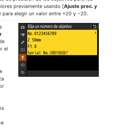
lores previamente usando [
Ajuste prec. y
para elegir un valor entre +20 y −20.
2
s
r
de
r el
n
za
or
os
ce