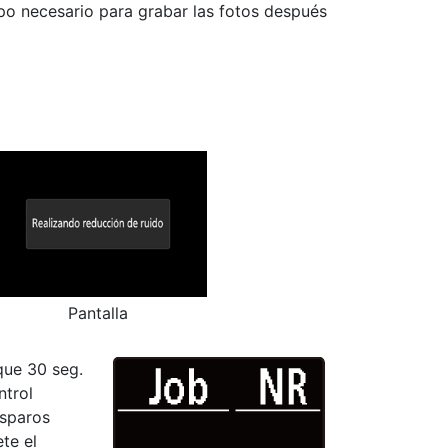
po necesario para grabar las fotos después
Pantalla
 que 30 seg.
ntrol
isparos
te el