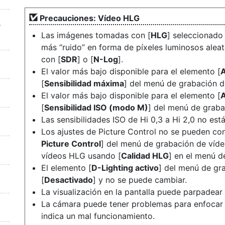
Precauciones: Vídeo HLG
s
Las imágenes tomadas con [
HLG
] seleccionado
más “ruido” en forma de píxeles luminosos aleat
con [
SDR
] o [
N-Log
].
El valor más bajo disponible para el elemento [
A
[
Sensibilidad máxima
] del menú de grabación d
El valor más bajo disponible para el elemento [
A
[
Sensibilidad ISO (modo M)
] del menú de graba
Las sensibilidades ISO de Hi 0,3 a Hi 2,0 no est
Los ajustes de Picture Control no se pueden conf
Picture Control
] del menú de grabación de vídeo
vídeos HLG usando [
Calidad HLG
] en el menú d
El elemento [
D-Lighting activo
] del menú de gr
[
Desactivado
] y no se puede cambiar.
La visualización en la pantalla puede parpadear
La cámara puede tener problemas para enfocar u
indica un mal funcionamiento.