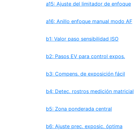
a15: Ajuste del limitador de enfoque
a16: Anillo enfoque manual modo AF
b1: Valor paso sensibilidad ISO
b2: Pasos EV para control expos.
b3: Compens. de exposición fácil
b4: Detec. rostros medición matricial
b5: Zona ponderada central
b6: Ajuste prec. exposic. óptima