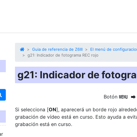
Guia de referencia de Z6III
El menú de configuracio
g21: Indicador de fotograma REC rojo
g21: Indicador de fotogr
Botón
G
U
Si selecciona [
ON
], aparecerá un borde rojo alrededo
grabación de vídeo está en curso. Esto ayuda a evit
grabación está en curso.
ar