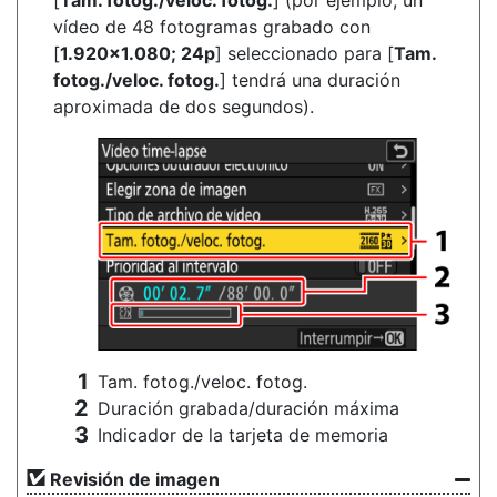
[
Tam. fotog./veloc. fotog.
] (por ejemplo, un
vídeo de 48 fotogramas grabado con
[
1.920×1.080; 24p
] seleccionado para [
Tam.
fotog./veloc. fotog.
] tendrá una duración
aproximada de dos segundos).
Tam. fotog./veloc. fotog.
Duración grabada/duración máxima
Indicador de la tarjeta de memoria
Revisión de imagen