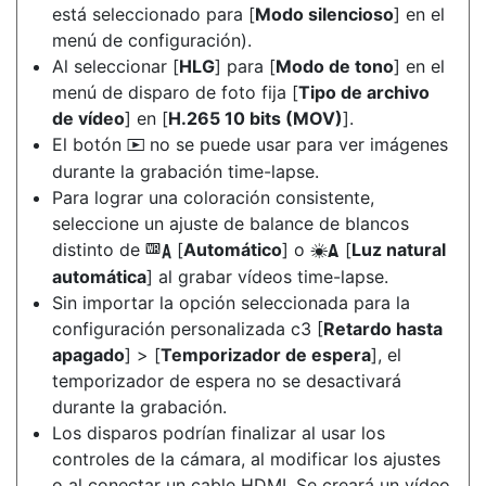
está seleccionado para [
Modo silencioso
] en el
menú de configuración).
Al seleccionar [
HLG
] para [
Modo de tono
] en el
menú de disparo de foto fija [
Tipo de archivo
de vídeo
] en [
H.265 10 bits (MOV)
].
El botón
no se puede usar para ver imágenes
K
durante la grabación time-lapse.
Para lograr una coloración consistente,
seleccione un ajuste de balance de blancos
distinto de
[
Automático
] o
[
Luz natural
4
D
automática
] al grabar vídeos time-lapse.
Sin importar la opción seleccionada para la
configuración personalizada c3 [
Retardo hasta
apagado
] > [
Temporizador de espera
], el
temporizador de espera no se desactivará
durante la grabación.
Los disparos podrían finalizar al usar los
controles de la cámara, al modificar los ajustes
o al conectar un cable HDMI. Se creará un vídeo