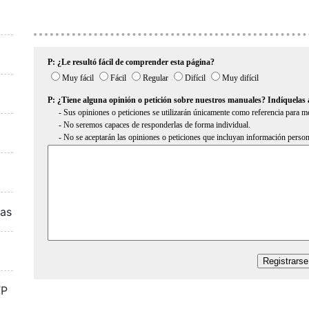
ras
TP