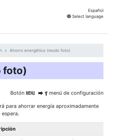
Español
Select language
n
Ahorro energético (modo foto)
 foto)
Botón
menú de configuración
G
U
B
uará para ahorrar energía aproximadamente
 espera.
ipción