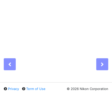
Previous
Ne
Privacy
Term of Use
©
2026 Nikon Corporation