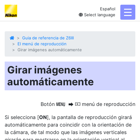
Español
toggl
Select language
Guia de referencia de Z6III
El menú de reproducción
Girar imágenes automáticamente
Girar imágenes
automáticamente
Botón
menú de reproducción
G
U
D
Si selecciona [
ON
], la pantalla de reproducción girará
automáticamente para coincidir con la orientación de
la cámara, de tal modo que las imágenes verticales
girarán para mostrarse en la
orientación vertical
al