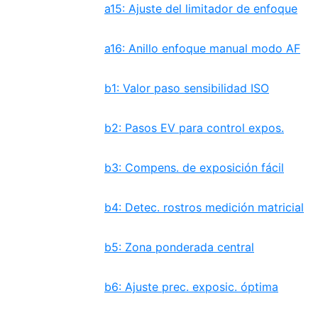
a15: Ajuste del limitador de enfoque
a16: Anillo enfoque manual modo AF
b1: Valor paso sensibilidad ISO
b2: Pasos EV para control expos.
b3: Compens. de exposición fácil
b4: Detec. rostros medición matricial
b5: Zona ponderada central
b6: Ajuste prec. exposic. óptima