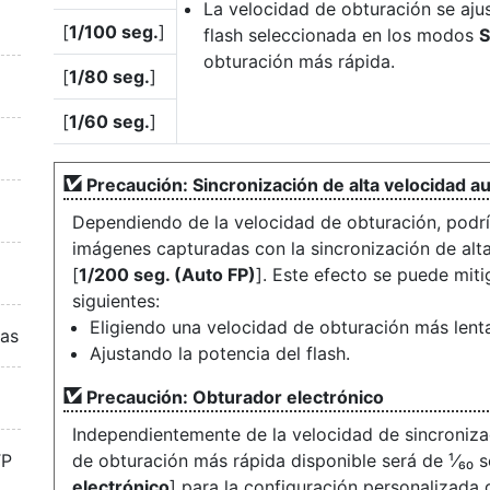
La velocidad de obturación se ajus
[
1/100 seg.
]
flash seleccionada en los modos
S
obturación más rápida.
[
1/80 seg.
]
[
1/60 seg.
]
Precaución: Sincronización de alta velocidad a
Dependiendo de la velocidad de obturación, podría
imágenes capturadas con la sincronización de alt
[
1/200 seg. (Auto FP)
]. Este efecto se puede mit
siguientes:
Eligiendo una velocidad de obturación más lent
ras
Ajustando la potencia del flash.
Precaución: Obturador electrónico
Independientemente de la velocidad de sincronizac
TP
de obturación más rápida disponible será de ¹⁄₆₀ se
electrónico
] para la configuración personalizada 