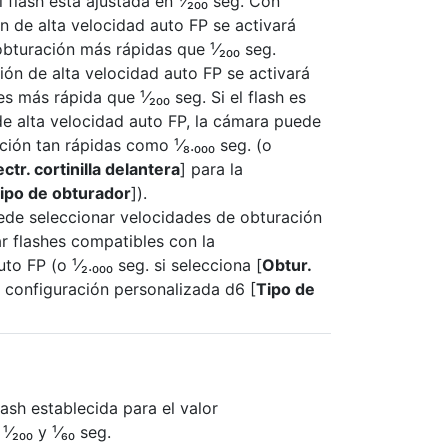
 flash está ajustada en ¹⁄₂₀₀ seg. Con
ón de alta velocidad auto FP se activará
turación más rápidas que ¹⁄₂₀₀ seg.
ción de alta velocidad auto FP se activará
es más rápida que ¹⁄₂₀₀ seg. Si el flash es
de alta velocidad auto FP, la cámara puede
ión tan rápidas como ¹⁄₈.₀₀₀ seg. (o
ctr. cortinilla delantera
] para la
ipo de obturador
]).
uede seleccionar velocidades de obturación
ar flashes compatibles con la
o FP (o ¹⁄₂.₀₀₀ seg. si selecciona [
Obtur.
a configuración personalizada d6 [
Tipo de
lash establecida para el valor
⁄₂₀₀ y ¹⁄₆₀ seg.