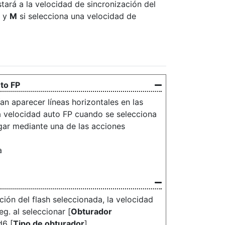
tará a la velocidad de sincronización del
y
M
si selecciona una velocidad de
uto FP
n aparecer líneas horizontales en las
a velocidad auto FP cuando se selecciona
igar mediante una de las acciones
a
ión del flash seleccionada, la velocidad
g. al seleccionar [
Obturador
d6 [
Tipo de obturador
].