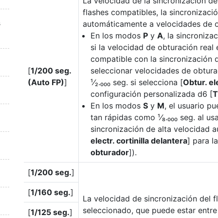
La velocidad de la sincronización del
flashes compatibles, la sincronizaci
s
automáticamente a velocidades de ob
En los modos
P
y
A
, la sincroniza
si la velocidad de obturación real 
compatible con la sincronización 
[
1/200 seg.
seleccionar velocidades de obturac
(Auto FP)
]
¹⁄₂.₀₀₀ seg. si selecciona [
Obtur. ele
configuración personalizada d6 [
T
En los modos
S
y
M
, el usuario p
tan rápidas como ¹⁄₈.₀₀₀ seg. al us
sincronización de alta velocidad aut
electr. cortinilla delantera
] para l
obturador
]).
[
1/200 seg.
]
[
1/160 seg.
]
La velocidad de sincronización del f
seleccionado, que puede estar entre ¹
[
1/125 seg.
]