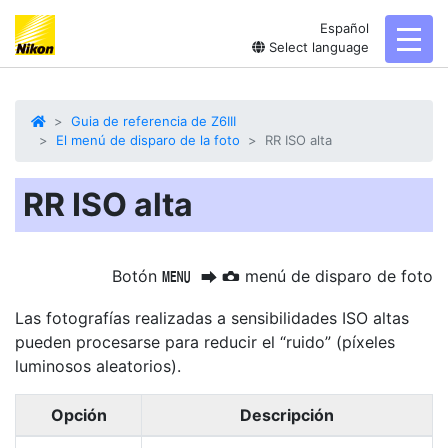
Español
toggl
Select language
Guia de referencia de Z6III
El menú de disparo de la foto
RR ISO alta
RR ISO alta
Botón
menú de disparo de foto
G
U
C
Las fotografías realizadas a sensibilidades ISO altas
pueden procesarse para reducir el “ruido” (píxeles
luminosos aleatorios).
Opción
Descripción